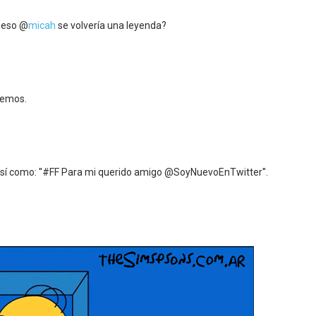
obeso @
micah
se volvería una leyenda?
cemos.
 así como: ''#FF Para mi querido amigo @SoyNuevoEnTwitter''.