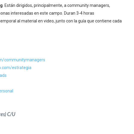
ng
. Están dirigidos, principalmente, a community managers,
rsonas interesadas en este campo. Duran 3-4 horas
mporal al material en video, junto con la guía que contiene cada
o.com/communitymanagers
rgo.com/estrategia
kads
ersonal
res) C/U