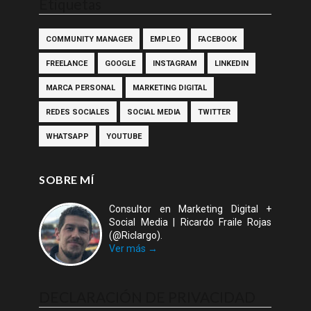
Etiquetas
COMMUNITY MANAGER
EMPLEO
FACEBOOK
FREELANCE
GOOGLE
INSTAGRAM
LINKEDIN
MARCA PERSONAL
MARKETING DIGITAL
REDES SOCIALES
SOCIAL MEDIA
TWITTER
WHATSAPP
YOUTUBE
SOBRE MÍ
Consultor en Marketing Digital +
Social Media | Ricardo Fraile Rojas
(@Riclargo).
Ver más →
DECLARACIÓN DE PRIVACIDAD