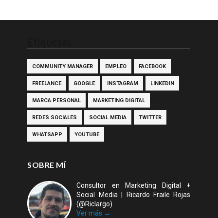
Etiquetas
COMMUNITY MANAGER
EMPLEO
FACEBOOK
FREELANCE
GOOGLE
INSTAGRAM
LINKEDIN
MARCA PERSONAL
MARKETING DIGITAL
REDES SOCIALES
SOCIAL MEDIA
TWITTER
WHATSAPP
YOUTUBE
SOBRE MÍ
Consultor en Marketing Digital +
Social Media | Ricardo Fraile Rojas
(@Riclargo).
Ver más →