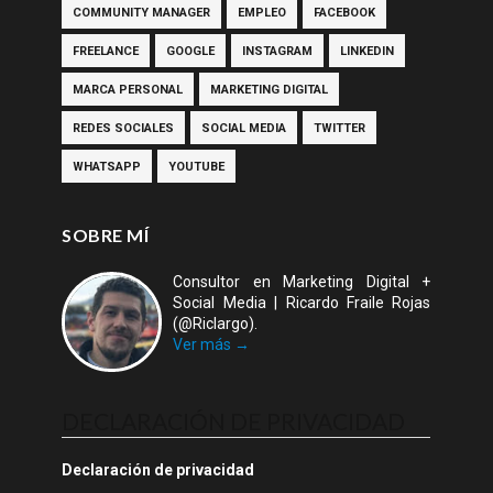
COMMUNITY MANAGER
EMPLEO
FACEBOOK
FREELANCE
GOOGLE
INSTAGRAM
LINKEDIN
MARCA PERSONAL
MARKETING DIGITAL
REDES SOCIALES
SOCIAL MEDIA
TWITTER
WHATSAPP
YOUTUBE
SOBRE MÍ
Consultor en Marketing Digital +
Social Media | Ricardo Fraile Rojas
(@Riclargo).
Ver más →
DECLARACIÓN DE PRIVACIDAD
Declaración de privacidad