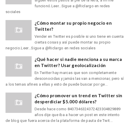
siguen estos pasos al pie de la letra, a mí me
funcionó.Leer...Sigue a @Riclargo en redes
sociales
¿Cómo montar su propio negocio en
Twitter?
Vender en Twitter es posible si uno tiene en cuenta
ciertas cosas y así puede montar su propio
negocio.Leer...Sigue a @Riclargo en redes sociales
¿Qué hacer si nadie menciona a su marca
en Twitter? Usar geolocalización
En Twitter hay marcas que son completamente
desconocidas y jamás las van a mencionar, pero sí
a los temas afines a ellas y esto de puede buscar por ge...
¿Cómo promover un trend en Twitter sin
desperdiciar $5.000 dólares?
Desde hace como 8407346324372423304829889
años dije que iba a hacer un post en este intento
de blog que fuera acerca de la plataforma de pauta de Twit...