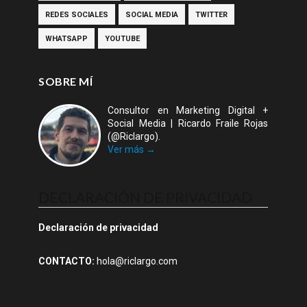
REDES SOCIALES
SOCIAL MEDIA
TWITTER
WHATSAPP
YOUTUBE
SOBRE MÍ
Consultor en Marketing Digital +
Social Media | Ricardo Fraile Rojas
(@Riclargo).
Ver más →
DECLARACIÓN DE PRIVACIDAD
Declaración de privacidad
CONTACTO:
h
ola@riclargo.com